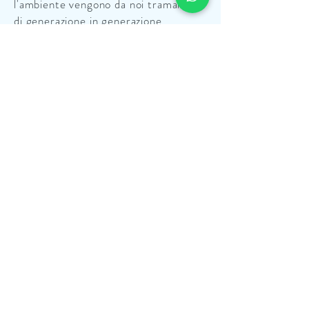
l'ambiente vengono da noi tramandati
di generazione in generazione...
Scopri Di Piu' >
LA NOSTRA STORIA
Raccontare la storia della Perla del
Sud vuol dire raccontare quella del
suo territorio, e della nostra famiglia,
perché crediamo che, per conoscere
davvero un prodotto, si deve
conoscere il contesto a cui
appartiene.
Scopri Di Piu' >