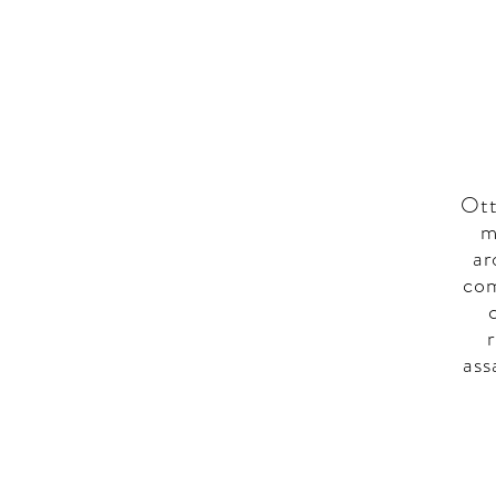
Ott
m
ar
com
r
ass