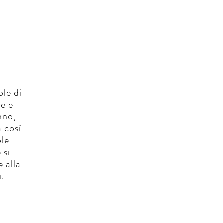
ole di
re e
anno,
a così
ole
 si
e alla
.