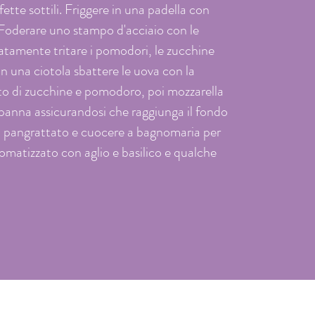
tte sottili. Friggere in una padella con
 Foderare uno stampo d'acciaio con le
ratamente tritare i pomodori, le zucchine
 In una ciotola sbattere le uova con la
to di zucchine e pomodoro, poi mozzarella
 panna assicurandosi che raggiunga il fondo
 di pangrattato e cuocere a bagnomaria per
omatizzato con aglio e basilico e qualche