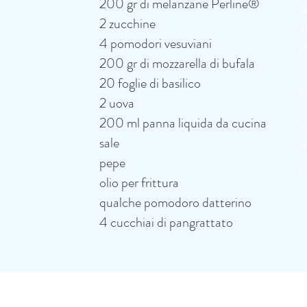
200 gr di melanzane Perline®
A
2 zucchine
a
4 pomodori vesuviani
P
200 gr di mozzarella di bufala
(
20 foglie di basilico
p
2 uova
e
200 ml panna liquida da cucina
d
sale
1
pepe
p
olio per frittura
qualche pomodoro datterino
4 cucchiai di pangrattato