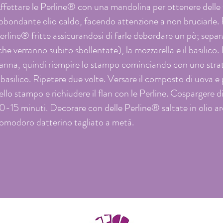
ffettare le Perline® con una mandolina per ottenere delle fe
bbondante olio caldo, facendo attenzione a non bruciarle.
erline® fritte assicurandosi di farle debordare un pò; sepa
che verranno subito sbollentate), la mozzarella e il basilico.
anna, quindi riempire lo stampo cominciando con uno stra
 basilico. Ripetere due volte. Versare il composto di uova e
ello stampo e richiudere il flan con le Perline. Cospargere
0-15 minuti. Decorare con delle Perline® saltate in olio ar
omodoro datterino tagliato a metà.